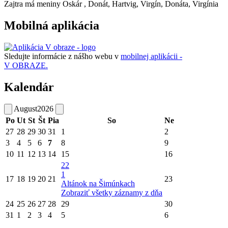
Zajtra má meniny
Oskár
, Donát, Hartvig, Virgín, Donáta, Virgínia
Mobilná aplikácia
Sledujte informácie z nášho webu v
mobilnej aplikácii -
V OBRAZE.
Kalendár
August
2026
Po
Ut
St
Št
Pia
So
Ne
27
28
29
30
31
1
2
3
4
5
6
7
8
9
10
11
12
13
14
15
16
22
1
17
18
19
20
21
23
Altánok na Šimúnkach
Zobraziť všetky záznamy z dňa
24
25
26
27
28
29
30
31
1
2
3
4
5
6