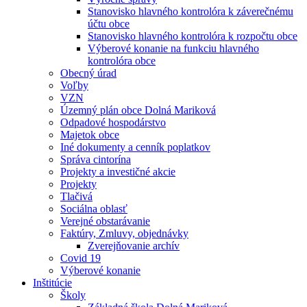
Stanovisko hlavného kontrolóra k záverečnému
účtu obce
Stanovisko hlavného kontrolóra k rozpočtu obce
Výberové konanie na funkciu hlavného
kontrolóra obce
Obecný úrad
Voľby
VZN
Územný plán obce Dolná Mariková
Odpadové hospodárstvo
Majetok obce
Iné dokumenty a cenník poplatkov
Správa cintorína
Projekty a investičné akcie
Projekty
Tlačivá
Sociálna oblasť
Verejné obstarávanie
Faktúry, Zmluvy, objednávky
Zverejňovanie archív
Covid 19
Výberové konanie
Inštitúcie
Školy