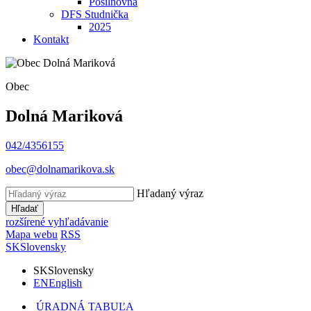
Posilňovňa
DFS Studnička
2025
Kontakt
Obec
Dolná Mariková
042/4356155
obec@dolnamarikova.sk
Hľadaný výraz
Hľadať
rozšírené vyhľadávanie
Mapa webu
RSS
SK
Slovensky
SK
Slovensky
EN
English
ÚRADNÁ TABUĽA