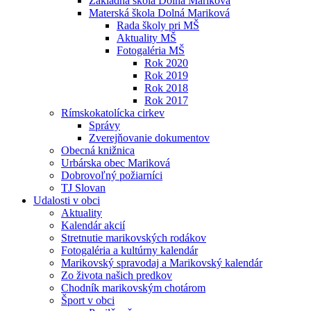
Základná škola Dolná Mariková
Materská škola Dolná Mariková
Rada školy pri MŠ
Aktuality MŠ
Fotogaléria MŠ
Rok 2020
Rok 2019
Rok 2018
Rok 2017
Rímskokatolícka cirkev
Správy
Zverejňovanie dokumentov
Obecná knižnica
Urbárska obec Mariková
Dobrovoľný požiarníci
TJ Slovan
Udalosti v obci
Aktuality
Kalendár akcií
Stretnutie marikovských rodákov
Fotogaléria a kultúrny kalendár
Marikovský spravodaj a Marikovský kalendár
Zo života našich predkov
Chodník marikovským chotárom
Šport v obci