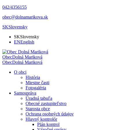
042/4356155
obec@dolnamarikova.sk
SK
Slovensky
SK
Slovensky
EN
English
Obec
Dolná Mariková
Obec
Dolná Mariková
O obci
História
Miestne časti
Fotogaléria
Samospráva
Úradná tabuľa
Obecné zastupiteľstvo
Starosta obce
Ochrana osobných údajov
Hlavný kontrolór
Plán kontrol
Výročné správy