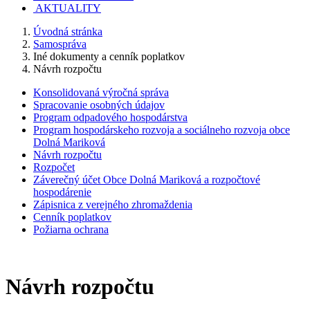
AKTUALITY
Úvodná stránka
Samospráva
Iné dokumenty a cenník poplatkov
Návrh rozpočtu
Konsolidovaná výročná správa
Spracovanie osobných údajov
Program odpadového hospodárstva
Program hospodárskeho rozvoja a sociálneho rozvoja obce
Dolná Mariková
Návrh rozpočtu
Rozpočet
Záverečný účet Obce Dolná Mariková a rozpočtové
hospodárenie
Zápisnica z verejného zhromaždenia
Cenník poplatkov
Požiarna ochrana
Návrh rozpočtu