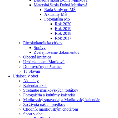
Základná škola Dolná Mariková
Materská škola Dolná Mariková
Rada školy pri MŠ
Aktuality MŠ
Fotogaléria MŠ
Rok 2020
Rok 2019
Rok 2018
Rok 2017
Rímskokatolícka cirkev
Správy
Zverejňovanie dokumentov
Obecná knižnica
Urbárska obec Mariková
Dobrovoľný požiarníci
TJ Slovan
Udalosti v obci
Aktuality
Kalendár akcií
Stretnutie marikovských rodákov
Fotogaléria a kultúrny kalendár
Marikovský spravodaj a Marikovský kalendár
Zo života našich predkov
Chodník marikovským chotárom
Šport v obci