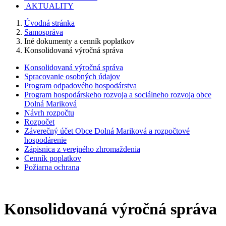
AKTUALITY
Úvodná stránka
Samospráva
Iné dokumenty a cenník poplatkov
Konsolidovaná výročná správa
Konsolidovaná výročná správa
Spracovanie osobných údajov
Program odpadového hospodárstva
Program hospodárskeho rozvoja a sociálneho rozvoja obce
Dolná Mariková
Návrh rozpočtu
Rozpočet
Záverečný účet Obce Dolná Mariková a rozpočtové
hospodárenie
Zápisnica z verejného zhromaždenia
Cenník poplatkov
Požiarna ochrana
Konsolidovaná výročná správa