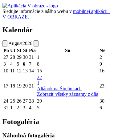
Sledujte informácie z nášho webu v
mobilnej aplikácii -
V OBRAZE.
Kalendár
August
2026
Po
Ut
St
Št
Pia
So
Ne
27
28
29
30
31
1
2
3
4
5
6
7
8
9
10
11
12
13
14
15
16
22
1
17
18
19
20
21
23
Altánok na Šimúnkach
Zobraziť všetky záznamy z dňa
24
25
26
27
28
29
30
31
1
2
3
4
5
6
Fotogaléria
Náhodná fotogaléria