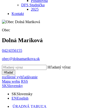
Posilňovňa
DFS Studnička
2025
Kontakt
Obec
Dolná Mariková
042/4356155
obec@dolnamarikova.sk
Hľadaný výraz
Hľadať
rozšírené vyhľadávanie
Mapa webu
RSS
SK
Slovensky
SK
Slovensky
EN
English
ÚRADNÁ TABUĽA