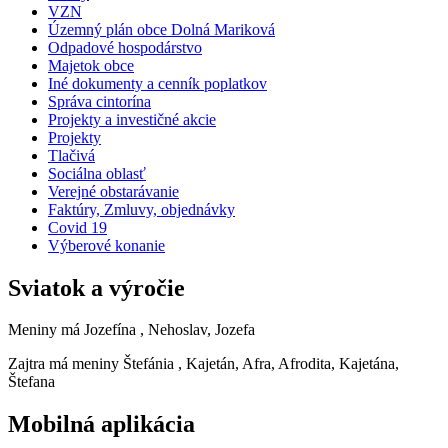
VZN
Územný plán obce Dolná Mariková
Odpadové hospodárstvo
Majetok obce
Iné dokumenty a cenník poplatkov
Správa cintorína
Projekty a investičné akcie
Projekty
Tlačivá
Sociálna oblasť
Verejné obstarávanie
Faktúry, Zmluvy, objednávky
Covid 19
Výberové konanie
Sviatok a výročie
Meniny má
Jozefína
, Nehoslav, Jozefa
Zajtra má meniny
Štefánia
, Kajetán, Afra, Afrodita, Kajetána,
Štefana
Mobilná aplikácia