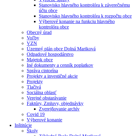
Stanovisko hlavného kontrolóra k záverečnému
účtu obce
Stanovisko hlavného kontrolóra k rozpočtu obce
Výberové konanie na funkciu hlavného
kontrolóra obce
Obecný úrad
Voľby
VZN
Územný plán obce Dolná Mariková
Odpadové hospodárstvo
Majetok obce
Iné dokumenty a cenník poplatkov
Správa cintorína
Projekty a investičné akcie
Projekty
Tlačivá
Sociálna oblasť
Verejné obstarávanie
Faktúry, Zmluvy, objednávky
Zverejňovanie archív
Covid 19
Výberové konanie
Inštitúcie
Školy