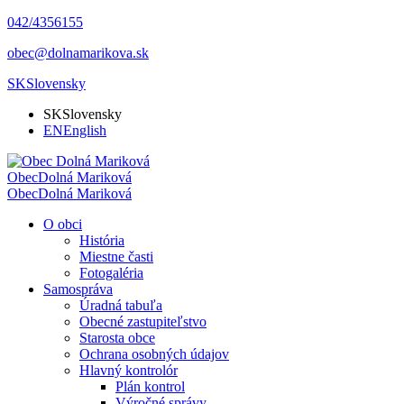
042/4356155
obec@dolnamarikova.sk
SK
Slovensky
SK
Slovensky
EN
English
Obec
Dolná Mariková
Obec
Dolná Mariková
O obci
História
Miestne časti
Fotogaléria
Samospráva
Úradná tabuľa
Obecné zastupiteľstvo
Starosta obce
Ochrana osobných údajov
Hlavný kontrolór
Plán kontrol
Výročné správy