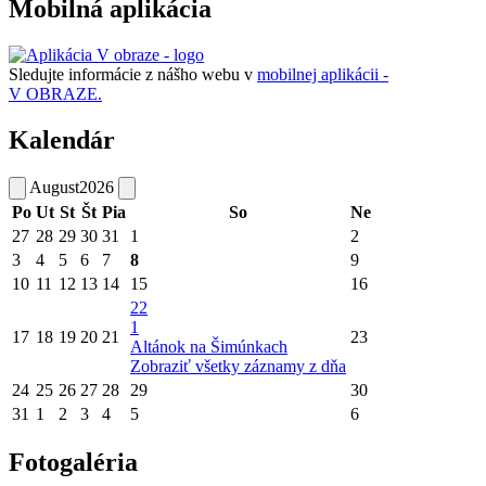
Mobilná aplikácia
Sledujte informácie z nášho webu v
mobilnej aplikácii -
V OBRAZE.
Kalendár
August
2026
Po
Ut
St
Št
Pia
So
Ne
27
28
29
30
31
1
2
3
4
5
6
7
8
9
10
11
12
13
14
15
16
22
1
17
18
19
20
21
23
Altánok na Šimúnkach
Zobraziť všetky záznamy z dňa
24
25
26
27
28
29
30
31
1
2
3
4
5
6
Fotogaléria