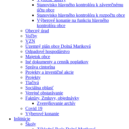
Stanovisko hlavného kontrolóra k záverečnému
účtu obce
Stanovisko hlavného kontrolóra k rozpočtu obce
Výberové konanie na funkciu hlavného
kontrolóra obce
Obecný úrad
Voľby
VZN
Územný plán obce Dolná Mariková
Odpadové hospodárstvo
Majetok obce
Iné dokumenty a cenník poplatkov
Správa cintorína
Projekty a investičné akcie
Projekty
Tlačivá
Sociálna oblasť
Verejné obstarávanie
Faktúry, Zmluvy, objednávky
Zverejňovanie archív
Covid 19
Výberové konanie
Inštitúcie
Školy