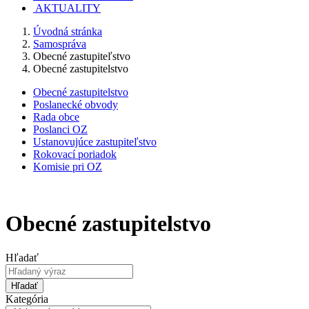
AKTUALITY
Úvodná stránka
Samospráva
Obecné zastupiteľstvo
Obecné zastupitelstvo
Obecné zastupitelstvo
Poslanecké obvody
Rada obce
Poslanci OZ
Ustanovujúce zastupiteľstvo
Rokovací poriadok
Komisie pri OZ
Obecné zastupitelstvo
Hľadať
Hľadať
Kategória