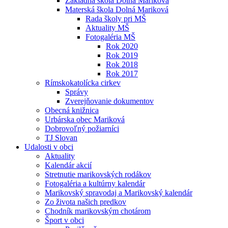
Základná škola Dolná Mariková
Materská škola Dolná Mariková
Rada školy pri MŠ
Aktuality MŠ
Fotogaléria MŠ
Rok 2020
Rok 2019
Rok 2018
Rok 2017
Rímskokatolícka cirkev
Správy
Zverejňovanie dokumentov
Obecná knižnica
Urbárska obec Mariková
Dobrovoľný požiarníci
TJ Slovan
Udalosti v obci
Aktuality
Kalendár akcií
Stretnutie marikovských rodákov
Fotogaléria a kultúrny kalendár
Marikovský spravodaj a Marikovský kalendár
Zo života našich predkov
Chodník marikovským chotárom
Šport v obci