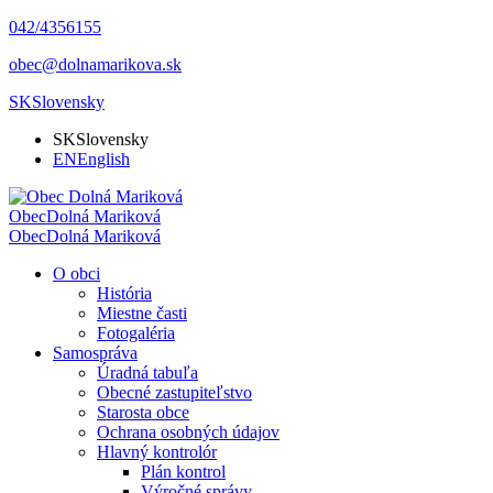
042/4356155
obec@dolnamarikova.sk
SK
Slovensky
SK
Slovensky
EN
English
Obec
Dolná Mariková
Obec
Dolná Mariková
O obci
História
Miestne časti
Fotogaléria
Samospráva
Úradná tabuľa
Obecné zastupiteľstvo
Starosta obce
Ochrana osobných údajov
Hlavný kontrolór
Plán kontrol
Výročné správy