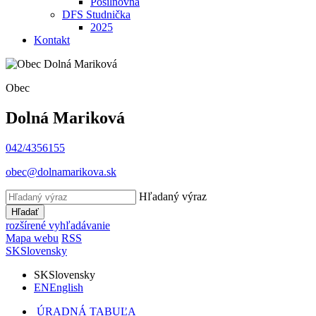
Posilňovňa
DFS Studnička
2025
Kontakt
Obec
Dolná Mariková
042/4356155
obec@dolnamarikova.sk
Hľadaný výraz
Hľadať
rozšírené vyhľadávanie
Mapa webu
RSS
SK
Slovensky
SK
Slovensky
EN
English
ÚRADNÁ TABUĽA