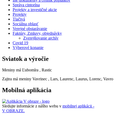
Iné dokumenty a cenník poplatkov
Správa cintorína
Projekty a investičné akcie
Projekty
Tlačivá
Sociálna oblasť
Verejné obstarávanie
Faktúry, Zmluvy, objednávky
Zverejňovanie archív
Covid 19
Výberové konanie
Sviatok a výročie
Meniny má
Ľubomíra
, Rastic
Zajtra má meniny
Vavrinec
, Lars, Laurenc, Laurus, Lorenc, Vavro
Mobilná aplikácia
Sledujte informácie z nášho webu v
mobilnej aplikácii -
V OBRAZE.