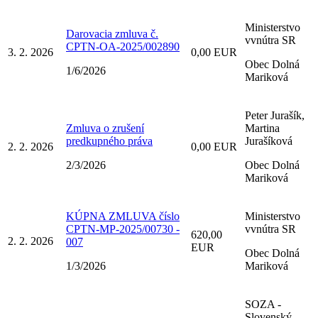
Ministerstvo
Darovacia zmluva č.
vvnútra SR
CPTN-OA-2025/002890
3. 2. 2026
0,00 EUR
Obec Dolná
1/6/2026
Mariková
Peter Jurašík,
Zmluva o zrušení
Martina
predkupného práva
Jurašíková
2. 2. 2026
0,00 EUR
2/3/2026
Obec Dolná
Mariková
KÚPNA ZMLUVA číslo
Ministerstvo
CPTN-MP-2025/00730 -
vvnútra SR
620,00
2. 2. 2026
007
EUR
Obec Dolná
1/3/2026
Mariková
SOZA -
Slovenský