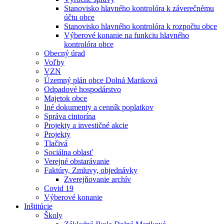
Stanovisko hlavného kontrolóra k záverečnému
účtu obce
Stanovisko hlavného kontrolóra k rozpočtu obce
Výberové konanie na funkciu hlavného
kontrolóra obce
Obecný úrad
Voľby
VZN
Územný plán obce Dolná Mariková
Odpadové hospodárstvo
Majetok obce
Iné dokumenty a cenník poplatkov
Správa cintorína
Projekty a investičné akcie
Projekty
Tlačivá
Sociálna oblasť
Verejné obstarávanie
Faktúry, Zmluvy, objednávky
Zverejňovanie archív
Covid 19
Výberové konanie
Inštitúcie
Školy