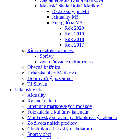
Základná škola Dolná Mariková
Materská škola Dolná Mariková
Rada školy pri MŠ
Aktuality MŠ
Fotogaléria MŠ
Rok 2020
Rok 2019
Rok 2018
Rok 2017
Rímskokatolícka cirkev
Správy
Zverejňovanie dokumentov
Obecná knižnica
Urbárska obec Mariková
Dobrovoľný požiarníci
TJ Slovan
Udalosti v obci
Aktuality
Kalendár akcií
Stretnutie marikovských rodákov
Fotogaléria a kultúrny kalendár
Marikovský spravodaj a Marikovský kalendár
Zo života našich predkov
Chodník marikovským chotárom
Šport v obci