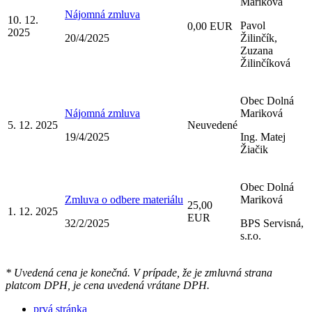
Mariková
Nájomná zmluva
10. 12.
Pavol
0,00 EUR
2025
20/4/2025
Žilinčík,
Zuzana
Žilinčíková
Obec Dolná
Nájomná zmluva
Mariková
5. 12. 2025
Neuvedené
19/4/2025
Ing. Matej
Žiačik
Obec Dolná
Zmluva o odbere materiálu
Mariková
25,00
1. 12. 2025
EUR
32/2/2025
BPS Servisná,
s.r.o.
* Uvedená cena je konečná. V prípade, že je zmluvná strana
platcom DPH, je cena uvedená vrátane DPH.
prvá stránka