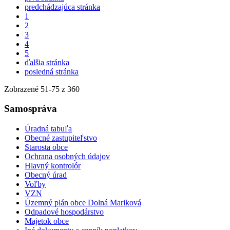
predchádzajúca stránka
1
2
3
4
5
ďalšia stránka
posledná stránka
Zobrazené
51
-
75
z 360
Samospráva
Úradná tabuľa
Obecné zastupiteľstvo
Starosta obce
Ochrana osobných údajov
Hlavný kontrolór
Obecný úrad
Voľby
VZN
Územný plán obce Dolná Mariková
Odpadové hospodárstvo
Majetok obce