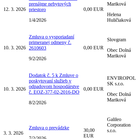
prenájme nebytových
Mariková
12. 3. 2026
0,00 EUR
priestoro
Helena
1/4/2026
Huličiaková
Zmluva o vysporiadaní
Slovgram
primeranej odmeny č.
10. 3. 2026
0,00 EUR
2610603
Obec Dolná
Mariková
9/2/2026
Dodatok č. 5 k Zmluve o
ENVIROPOL
poskytovaní služieb v
SK s.r.o.
odpadovom hospodárstve
10. 3. 2026
0,00 EUR
č. EOZ-377-02-2016-DO
Obec Dolná
Mariková
8/2/2026
Galileo
Corporation
Zmluva o prevádzke
30,00
s.r.o.
3. 3. 2026
EUR
7/2/2026