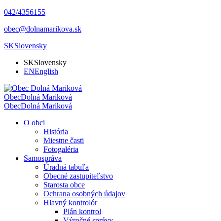
042/4356155
obec@dolnamarikova.sk
SK
Slovensky
SK
Slovensky
EN
English
Obec
Dolná Mariková
Obec
Dolná Mariková
O obci
História
Miestne časti
Fotogaléria
Samospráva
Úradná tabuľa
Obecné zastupiteľstvo
Starosta obce
Ochrana osobných údajov
Hlavný kontrolór
Plán kontrol
Výročné správy