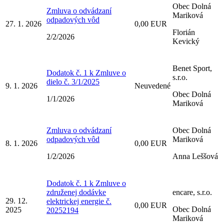
Obec Dolná
Zmluva o odvádzaní
Mariková
odpadových vôd
27. 1. 2026
0,00 EUR
Florián
2/2/2026
Kevický
Benet Sport,
Dodatok č. 1 k Zmluve o
s.r.o.
dielo č. 3/1/2025
9. 1. 2026
Neuvedené
Obec Dolná
1/1/2026
Mariková
Zmluva o odvádzaní
Obec Dolná
odpadových vôd
Mariková
8. 1. 2026
0,00 EUR
1/2/2026
Anna Leššová
Dodatok č. 1 k Zmluve o
združenej dodávke
encare, s.r.o.
29. 12.
elektrickej energie č.
0,00 EUR
Obec Dolná
2025
20252194
Mariková