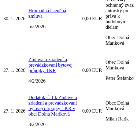
ochranný zväz
Hromadná licenčná
autorský pre
zmluva
práva k
30. 1. 2026
0,00 EUR
hudobným
5/2/2026
dielam
Obec Dolná
Mariková
Zmluva o zriadení a
Obec Dolná
prevádzkovaní bytovej
Mariková
27. 1. 2026
0,00 EUR
prípojky TKR
Peter Štefanko
4/2/2026
Dodatok č. 1 k Zmluve o
zriadení a prevádzkovaní
Obec Dolná
bytovej prípojky TKR v
Mariková
27. 1. 2026
0,00 EUR
obci Dolná Mariková
Milan Rarík
3/2/2026