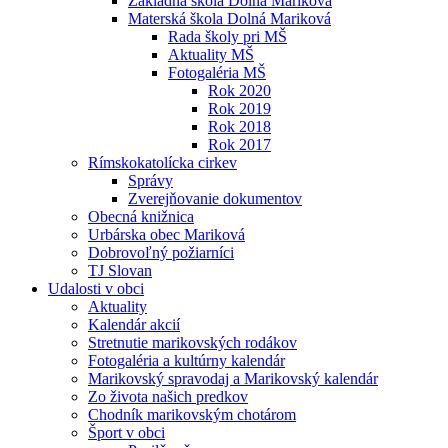
Základná škola Dolná Mariková
Materská škola Dolná Mariková
Rada školy pri MŠ
Aktuality MŠ
Fotogaléria MŠ
Rok 2020
Rok 2019
Rok 2018
Rok 2017
Rímskokatolícka cirkev
Správy
Zverejňovanie dokumentov
Obecná knižnica
Urbárska obec Mariková
Dobrovoľný požiarníci
TJ Slovan
Udalosti v obci
Aktuality
Kalendár akcií
Stretnutie marikovských rodákov
Fotogaléria a kultúrny kalendár
Marikovský spravodaj a Marikovský kalendár
Zo života našich predkov
Chodník marikovským chotárom
Šport v obci