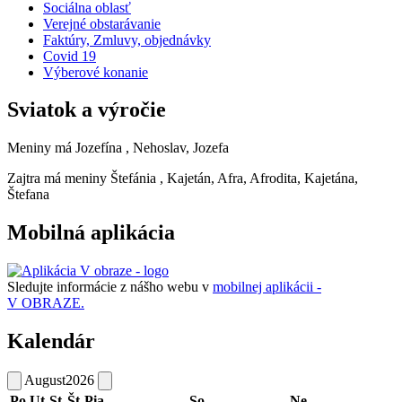
Sociálna oblasť
Verejné obstarávanie
Faktúry, Zmluvy, objednávky
Covid 19
Výberové konanie
Sviatok a výročie
Meniny má
Jozefína
, Nehoslav, Jozefa
Zajtra má meniny
Štefánia
, Kajetán, Afra, Afrodita, Kajetána,
Štefana
Mobilná aplikácia
Sledujte informácie z nášho webu v
mobilnej aplikácii -
V OBRAZE.
Kalendár
August
2026
Po
Ut
St
Št
Pia
So
Ne