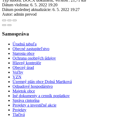
Typ súboru: DOCX dokument, Veľkosť: 21,71 kB
Dátum vloženia:
6. 5. 2022 19:20
Dátum poslednej aktualizácie:
6. 5. 2022 19:27
Autor:
admin prevod
Samospráva
Úradná tabuľa
Obecné zastupiteľstvo
Starosta obce
Ochrana osobných údajov
Hlavný kontrolór
Obecný úrad
Voľby
VZN
Územný plán obce Dolná Mariková
Odpadové hospodárstvo
Majetok obce
Iné dokumenty a cenník poplatkov
Správa cintorína
Projekty a investičné akcie
Projekty
Tlačivá