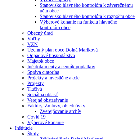
Stanovisko hlavného kontrolóra k záverečnému
účtu obce
Stanovisko hlavného kontrolóra k rozpočtu obce
Výberové konanie na funkciu hlavného
kontrolóra obce
Obecný úrad
Voľby
VZN
Územný plán obce Dolná Mariková
Odpadové hospodárstvo
Majetok obce
Iné dokumenty a cenník poplatkov
Správa cintorína
Projekty a investičné akcie
Projekty
Tlačivá
Sociálna oblasť
Verejné obstarávanie
Faktúry, Zmluvy, objednávky
Zverejňovanie archív
Covid 19
Výberové konanie
Inštitúcie
Školy