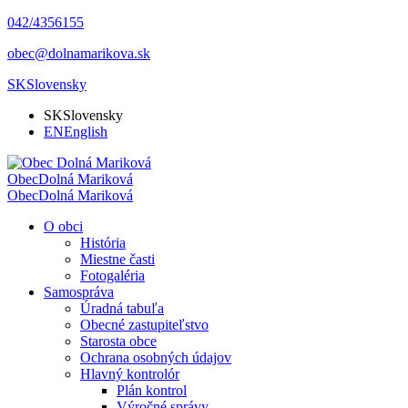
042/4356155
obec@dolnamarikova.sk
SK
Slovensky
SK
Slovensky
EN
English
Obec
Dolná Mariková
Obec
Dolná Mariková
O obci
História
Miestne časti
Fotogaléria
Samospráva
Úradná tabuľa
Obecné zastupiteľstvo
Starosta obce
Ochrana osobných údajov
Hlavný kontrolór
Plán kontrol
Výročné správy