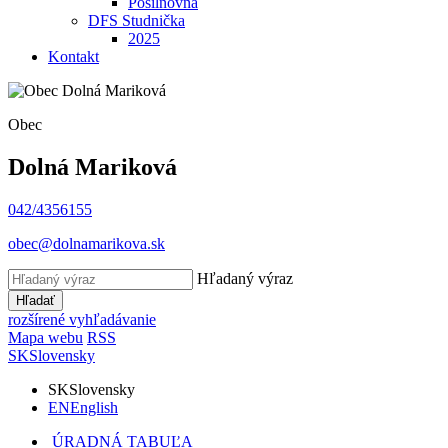
Posilňovňa
DFS Studnička
2025
Kontakt
Obec
Dolná Mariková
042/4356155
obec@dolnamarikova.sk
Hľadaný výraz
Hľadať
rozšírené vyhľadávanie
Mapa webu
RSS
SK
Slovensky
SK
Slovensky
EN
English
ÚRADNÁ TABUĽA