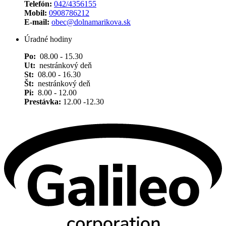
Telefón:
042/4356155
Mobil:
0908786212
E-mail:
obec@dolnamarikova.sk
Úradné hodiny
Po:
08.00 - 15.30
Ut:
nestránkový deň
St:
08.00 - 16.30
Št:
nestránkový deň
Pi:
8.00 - 12.00
Prestávka:
12.00 -12.30