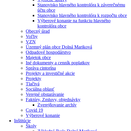
Stanovisko hlavného kontrolóra k záverečnému
účtu obce
Stanovisko hlavného kontrolóra k rozpočtu obce
Výberové konanie na funkciu hlavného
kontrolóra obce
Obecný úrad
Voľby
VZN
Územný plán obce Dolná Mariková
Odpadové hospodárstvo
Majetok obce
Iné dokumenty a cenník poplatkov
Správa cintorína
Projekty a investičné akcie
Projekty
Tlačivá
Sociálna oblasť
Verejné obstarávanie
Faktúry, Zmluvy, objednávky
Zverejňovanie archív
Covid 19
Výberové konanie
Inštitúcie
Školy