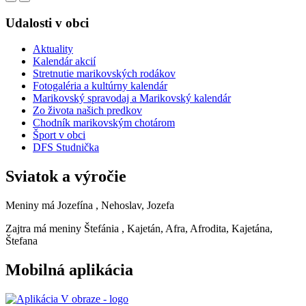
Udalosti v obci
Aktuality
Kalendár akcií
Stretnutie marikovských rodákov
Fotogaléria a kultúrny kalendár
Marikovský spravodaj a Marikovský kalendár
Zo života našich predkov
Chodník marikovským chotárom
Šport v obci
DFS Studnička
Sviatok a výročie
Meniny má
Jozefína
, Nehoslav, Jozefa
Zajtra má meniny
Štefánia
, Kajetán, Afra, Afrodita, Kajetána,
Štefana
Mobilná aplikácia