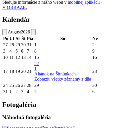
Sledujte informácie z nášho webu v
mobilnej aplikácii -
V OBRAZE.
Kalendár
August
2026
Po
Ut
St
Št
Pia
So
Ne
27
28
29
30
31
1
2
3
4
5
6
7
8
9
10
11
12
13
14
15
16
22
1
17
18
19
20
21
23
Altánok na Šimúnkach
Zobraziť všetky záznamy z dňa
24
25
26
27
28
29
30
31
1
2
3
4
5
6
Fotogaléria
Náhodná fotogaléria