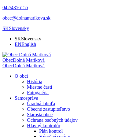
042/4356155
obec@dolnamarikova.sk
SK
Slovensky
SK
Slovensky
EN
English
Obec
Dolná Mariková
Obec
Dolná Mariková
O obci
História
Miestne časti
Fotogaléria
Samospráva
Úradná tabuľa
Obecné zastupiteľstvo
Starosta obce
Ochrana osobných údajov
Hlavný kontrolór
Plán kontrol
Výročné správy