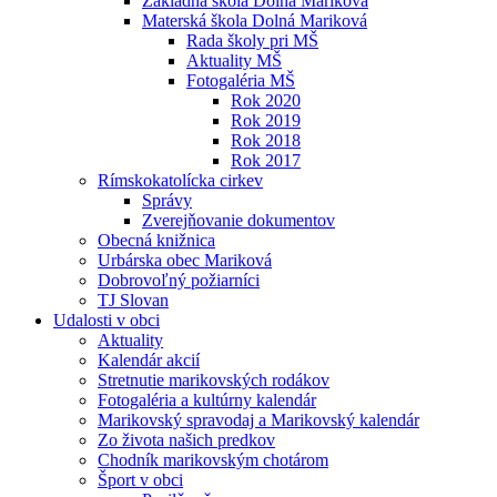
Základná škola Dolná Mariková
Materská škola Dolná Mariková
Rada školy pri MŠ
Aktuality MŠ
Fotogaléria MŠ
Rok 2020
Rok 2019
Rok 2018
Rok 2017
Rímskokatolícka cirkev
Správy
Zverejňovanie dokumentov
Obecná knižnica
Urbárska obec Mariková
Dobrovoľný požiarníci
TJ Slovan
Udalosti v obci
Aktuality
Kalendár akcií
Stretnutie marikovských rodákov
Fotogaléria a kultúrny kalendár
Marikovský spravodaj a Marikovský kalendár
Zo života našich predkov
Chodník marikovským chotárom
Šport v obci