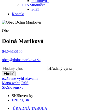
Posilňovňa
DFS Studnička
2025
Kontakt
Obec
Dolná Mariková
042/4356155
obec@dolnamarikova.sk
Hľadaný výraz
Hľadať
rozšírené vyhľadávanie
Mapa webu
RSS
SK
Slovensky
SK
Slovensky
EN
English
ÚRADNÁ TABUĽA