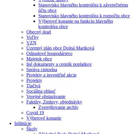
Stanovisko hlavného kontrolóra k záverečnému
účtu obce
Stanovisko hlavného kontrolóra k rozpočtu obce
Výberové konanie na funkciu hlavného
kontrolóra obce
Obecný úrad
Voľby
VZN
Územný plán obce Dolná Mariková
Odpadové hospodárstvo
Majetok obce
Iné dokumenty a cenník poplatkov
Správa cintorína
Projekty a investičné akcie
Projekty
Tlačivá
Sociálna oblasť
Verejné obstarávanie
Faktúry, Zmluvy, objednávky
Zverejňovanie archív
Covid 19
Výberové konanie
Inštitúcie
Školy