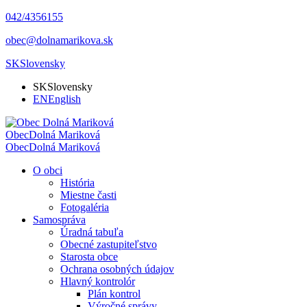
042/4356155
obec@dolnamarikova.sk
SK
Slovensky
SK
Slovensky
EN
English
Obec
Dolná Mariková
Obec
Dolná Mariková
O obci
História
Miestne časti
Fotogaléria
Samospráva
Úradná tabuľa
Obecné zastupiteľstvo
Starosta obce
Ochrana osobných údajov
Hlavný kontrolór
Plán kontrol
Výročné správy