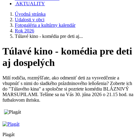
AKTUALITY
Úvodná stránka
Udalosti v obci
Fotogaléria a kultúrny kalendár
Rok 2026
Túlavé kino - komédia pre deti aj...
Túlavé kino - komédia pre deti
aj dospelých
Milí rodičia, rozmýšľate, ako odmeniť deti za vysvedčenie a
vhupnúť s nimi do sladkého prázdninového leňošenia? Zoberte ich
do "Túlavého kina" a spoločne si pozriete komédiu BLÁZNIVÝ
MARSUPILAMI. Tešíme sa na Vás 30. júna 2026 o 21.15 hod. na
futbalovom ihrisku.
Plagát