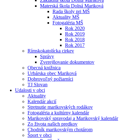
Základná škola Dolná Mariková
Materská škola Dolná Mariková
Rada školy pri MŠ
Aktuality MŠ
Fotogaléria MŠ
Rok 2020
Rok 2019
Rok 2018
Rok 2017
Rímskokatolícka cirkev
Správy
Zverejňovanie dokumentov
Obecná knižnica
Urbárska obec Mariková
Dobrovoľný požiarníci
TJ Slovan
Udalosti v obci
Aktuality
Kalendár akcií
Stretnutie marikovských rodákov
Fotogaléria a kultúrny kalendár
Marikovský spravodaj a Marikovský kalendár
Zo života našich predkov
Chodník marikovským chotárom
Šport v obci