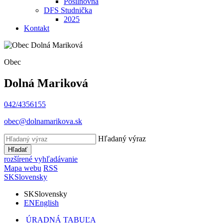
Posilňovňa
DFS Studnička
2025
Kontakt
Obec
Dolná Mariková
042/4356155
obec@dolnamarikova.sk
Hľadaný výraz
Hľadať
rozšírené vyhľadávanie
Mapa webu
RSS
SK
Slovensky
SK
Slovensky
EN
English
ÚRADNÁ TABUĽA