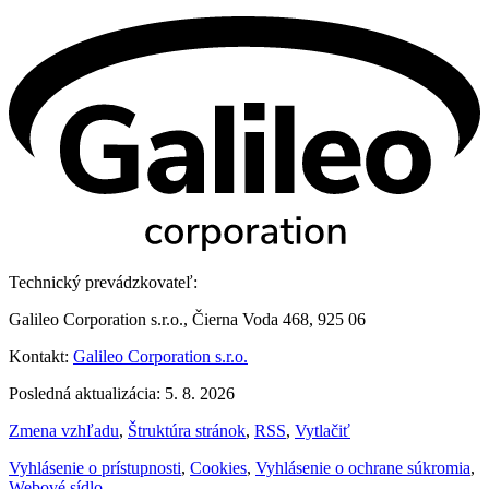
Technický prevádzkovateľ:
Galileo Corporation s.r.o., Čierna Voda 468, 925 06
Kontakt:
Galileo Corporation s.r.o.
Posledná aktualizácia: 5. 8. 2026
Zmena vzhľadu
,
Štruktúra stránok
,
RSS
,
Vytlačiť
Vyhlásenie o prístupnosti
,
Cookies
,
Vyhlásenie o ochrane súkromia
,
Webové sídlo