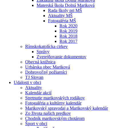
Základná škola Dolná Mariková
Materská škola Dolná Mariková
Rada školy pri MŠ
Aktuality MŠ
Fotogaléria MŠ
Rok 2020
Rok 2019
Rok 2018
Rok 2017
Rímskokatolícka cirkev
Správy
Zverejňovanie dokumentov
Obecná knižnica
Urbárska obec Mariková
Dobrovoľný požiarníci
TJ Slovan
Udalosti v obci
Aktuality
Kalendár akcií
Stretnutie marikovských rodákov
Fotogaléria a kultúrny kalendár
Marikovský spravodaj a Marikovský kalendár
Zo života našich predkov
Chodník marikovským chotárom
Šport v obci