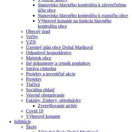
Stanovisko hlavného kontrolóra k záverečnému
účtu obce
Stanovisko hlavného kontrolóra k rozpočtu obce
Výberové konanie na funkciu hlavného
kontrolóra obce
Obecný úrad
Voľby
VZN
Územný plán obce Dolná Mariková
Odpadové hospodárstvo
Majetok obce
Iné dokumenty a cenník poplatkov
Správa cintorína
Projekty a investičné akcie
Projekty
Tlačivá
Sociálna oblasť
Verejné obstarávanie
Faktúry, Zmluvy, objednávky
Zverejňovanie archív
Covid 19
Výberové konanie
Inštitúcie
Školy