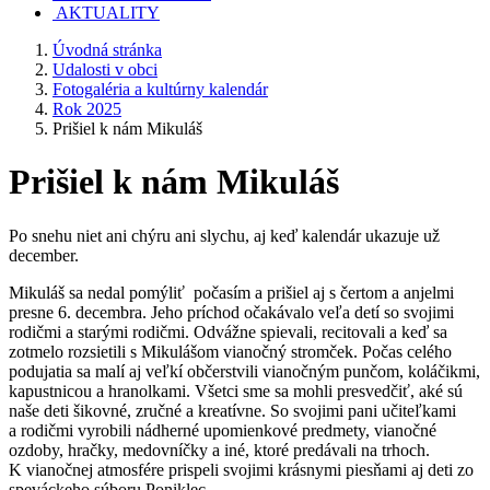
AKTUALITY
Úvodná stránka
Udalosti v obci
Fotogaléria a kultúrny kalendár
Rok 2025
Prišiel k nám Mikuláš
Prišiel k nám Mikuláš
Po snehu niet ani chýru ani slychu, aj keď kalendár ukazuje už
december.
Mikuláš sa nedal pomýliť počasím a prišiel aj s čertom a anjelmi
presne 6. decembra. Jeho príchod očakávalo veľa detí so svojimi
rodičmi a starými rodičmi. Odvážne spievali, recitovali a keď sa
zotmelo rozsietili s Mikulášom vianočný stromček. Počas celého
podujatia sa malí aj veľkí občerstvili vianočným punčom, koláčikmi,
kapustnicou a hranolkami. Všetci sme sa mohli presvedčiť, aké sú
naše deti šikovné, zručné a kreatívne. So svojimi pani učiteľkami
a rodičmi vyrobili nádherné upomienkové predmety, vianočné
ozdoby, hračky, medovníčky a iné, ktoré predávali na trhoch.
K vianočnej atmosfére prispeli svojimi krásnymi piesňami aj deti zo
speváckeho súboru Poniklec.