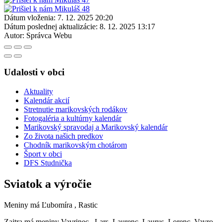
Dátum vloženia:
7. 12. 2025 20:20
Dátum poslednej aktualizácie:
8. 12. 2025 13:17
Autor:
Správca Webu
Udalosti v obci
Aktuality
Kalendár akcií
Stretnutie marikovských rodákov
Fotogaléria a kultúrny kalendár
Marikovský spravodaj a Marikovský kalendár
Zo života našich predkov
Chodník marikovským chotárom
Šport v obci
DFS Studnička
Sviatok a výročie
Meniny má
Ľubomíra
, Rastic
Zajtra má meniny
Vavrinec
, Lars, Laurenc, Laurus, Lorenc, Vavro