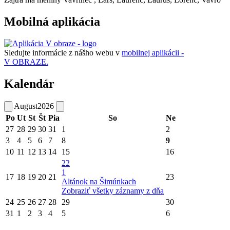
Mobilná aplikácia
Sledujte informácie z nášho webu v
mobilnej aplikácii -
V OBRAZE.
Kalendár
August
2026
Po
Ut
St
Št
Pia
So
Ne
27
28
29
30
31
1
2
3
4
5
6
7
8
9
10
11
12
13
14
15
16
22
1
17
18
19
20
21
23
Altánok na Šimúnkach
Zobraziť všetky záznamy z dňa
24
25
26
27
28
29
30
31
1
2
3
4
5
6