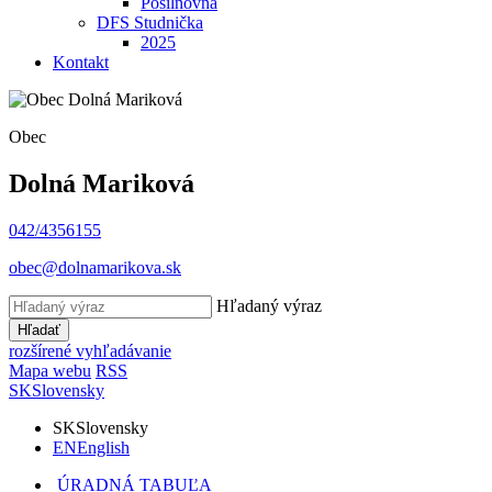
Posilňovňa
DFS Studnička
2025
Kontakt
Obec
Dolná Mariková
042/4356155
obec@dolnamarikova.sk
Hľadaný výraz
Hľadať
rozšírené vyhľadávanie
Mapa webu
RSS
SK
Slovensky
SK
Slovensky
EN
English
ÚRADNÁ TABUĽA