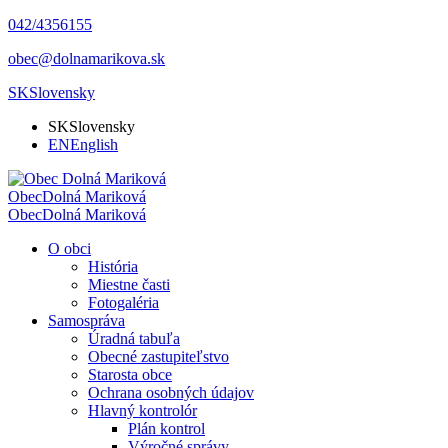
042/4356155
obec@dolnamarikova.sk
SK
Slovensky
SK
Slovensky
EN
English
Obec
Dolná Mariková
Obec
Dolná Mariková
O obci
História
Miestne časti
Fotogaléria
Samospráva
Úradná tabuľa
Obecné zastupiteľstvo
Starosta obce
Ochrana osobných údajov
Hlavný kontrolór
Plán kontrol
Výročné správy