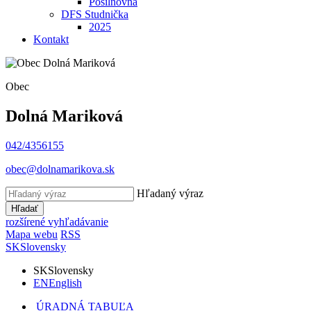
Posilňovňa
DFS Studnička
2025
Kontakt
Obec
Dolná Mariková
042/4356155
obec@dolnamarikova.sk
Hľadaný výraz
Hľadať
rozšírené vyhľadávanie
Mapa webu
RSS
SK
Slovensky
SK
Slovensky
EN
English
ÚRADNÁ TABUĽA