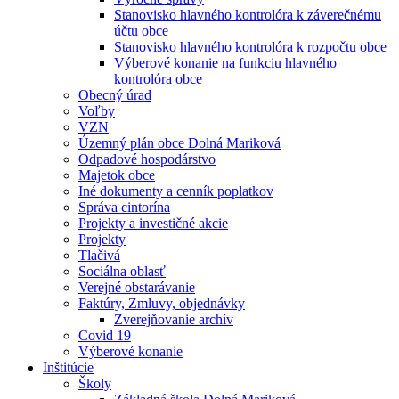
Stanovisko hlavného kontrolóra k záverečnému
účtu obce
Stanovisko hlavného kontrolóra k rozpočtu obce
Výberové konanie na funkciu hlavného
kontrolóra obce
Obecný úrad
Voľby
VZN
Územný plán obce Dolná Mariková
Odpadové hospodárstvo
Majetok obce
Iné dokumenty a cenník poplatkov
Správa cintorína
Projekty a investičné akcie
Projekty
Tlačivá
Sociálna oblasť
Verejné obstarávanie
Faktúry, Zmluvy, objednávky
Zverejňovanie archív
Covid 19
Výberové konanie
Inštitúcie
Školy