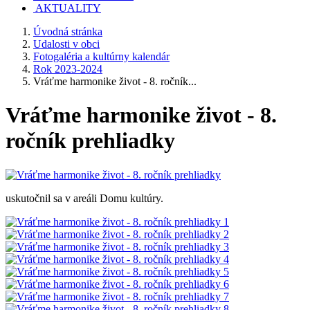
AKTUALITY
Úvodná stránka
Udalosti v obci
Fotogaléria a kultúrny kalendár
Rok 2023-2024
Vráťme harmonike život - 8. ročník...
Vráťme harmonike život - 8.
ročník prehliadky
uskutočnil sa v areáli Domu kultúry.