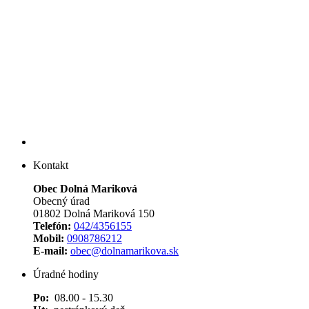
Kontakt
Obec Dolná Mariková
Obecný úrad
01802 Dolná Mariková 150
Telefón:
042/4356155
Mobil:
0908786212
E-mail:
obec@dolnamarikova.sk
Úradné hodiny
Po:
08.00 - 15.30