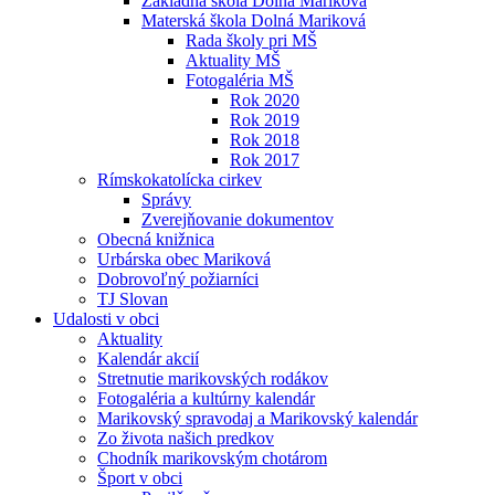
Základná škola Dolná Mariková
Materská škola Dolná Mariková
Rada školy pri MŠ
Aktuality MŠ
Fotogaléria MŠ
Rok 2020
Rok 2019
Rok 2018
Rok 2017
Rímskokatolícka cirkev
Správy
Zverejňovanie dokumentov
Obecná knižnica
Urbárska obec Mariková
Dobrovoľný požiarníci
TJ Slovan
Udalosti v obci
Aktuality
Kalendár akcií
Stretnutie marikovských rodákov
Fotogaléria a kultúrny kalendár
Marikovský spravodaj a Marikovský kalendár
Zo života našich predkov
Chodník marikovským chotárom
Šport v obci