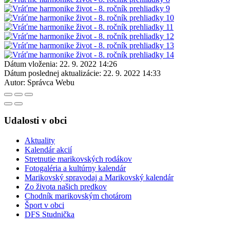
Dátum vloženia:
22. 9. 2022 14:26
Dátum poslednej aktualizácie:
22. 9. 2022 14:33
Autor:
Správca Webu
Udalosti v obci
Aktuality
Kalendár akcií
Stretnutie marikovských rodákov
Fotogaléria a kultúrny kalendár
Marikovský spravodaj a Marikovský kalendár
Zo života našich predkov
Chodník marikovským chotárom
Šport v obci
DFS Studnička