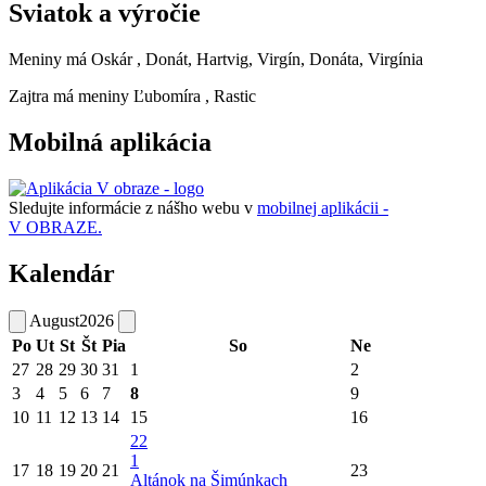
Sviatok a výročie
Meniny má
Oskár
, Donát, Hartvig, Virgín, Donáta, Virgínia
Zajtra má meniny
Ľubomíra
, Rastic
Mobilná aplikácia
Sledujte informácie z nášho webu v
mobilnej aplikácii -
V OBRAZE.
Kalendár
August
2026
Po
Ut
St
Št
Pia
So
Ne
27
28
29
30
31
1
2
3
4
5
6
7
8
9
10
11
12
13
14
15
16
22
1
17
18
19
20
21
23
Altánok na Šimúnkach