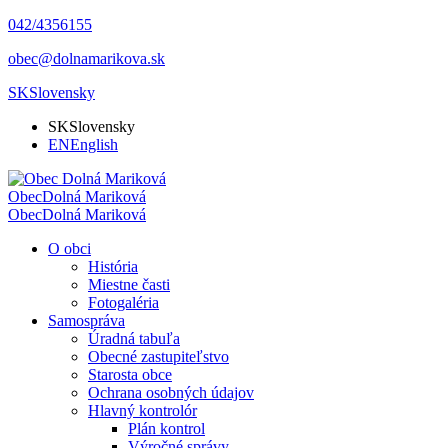
042/4356155
obec@dolnamarikova.sk
SK
Slovensky
SK
Slovensky
EN
English
Obec
Dolná Mariková
Obec
Dolná Mariková
O obci
História
Miestne časti
Fotogaléria
Samospráva
Úradná tabuľa
Obecné zastupiteľstvo
Starosta obce
Ochrana osobných údajov
Hlavný kontrolór
Plán kontrol
Výročné správy