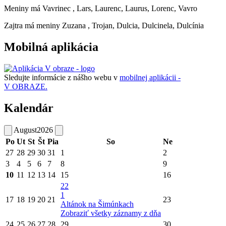
Meniny má
Vavrinec
, Lars, Laurenc, Laurus, Lorenc, Vavro
Zajtra má meniny
Zuzana
, Trojan, Dulcia, Dulcinela, Dulcínia
Mobilná aplikácia
Sledujte informácie z nášho webu v
mobilnej aplikácii -
V OBRAZE.
Kalendár
August
2026
Po
Ut
St
Št
Pia
So
Ne
27
28
29
30
31
1
2
3
4
5
6
7
8
9
10
11
12
13
14
15
16
22
1
17
18
19
20
21
23
Altánok na Šimúnkach
Zobraziť všetky záznamy z dňa
24
25
26
27
28
29
30