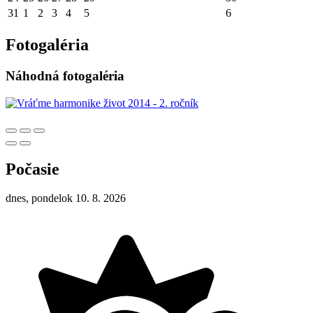
31
1
2
3
4
5
6
Fotogaléria
Náhodná fotogaléria
Počasie
dnes, pondelok 10. 8. 2026