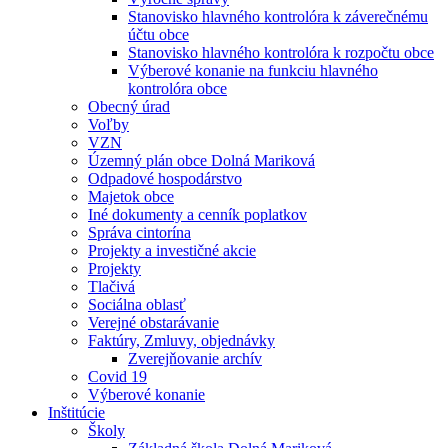
Stanovisko hlavného kontrolóra k záverečnému
účtu obce
Stanovisko hlavného kontrolóra k rozpočtu obce
Výberové konanie na funkciu hlavného
kontrolóra obce
Obecný úrad
Voľby
VZN
Územný plán obce Dolná Mariková
Odpadové hospodárstvo
Majetok obce
Iné dokumenty a cenník poplatkov
Správa cintorína
Projekty a investičné akcie
Projekty
Tlačivá
Sociálna oblasť
Verejné obstarávanie
Faktúry, Zmluvy, objednávky
Zverejňovanie archív
Covid 19
Výberové konanie
Inštitúcie
Školy