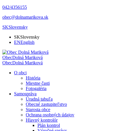
042/4356155
obec@dolnamarikova.sk
SK
Slovensky
SK
Slovensky
EN
English
Obec
Dolná Mariková
Obec
Dolná Mariková
O obci
História
Miestne časti
Fotogaléria
Samospráva
Úradná tabuľa
Obecné zastupiteľstvo
Starosta obce
Ochrana osobných údajov
Hlavný kontrolór
Plán kontrol
Výročné správy