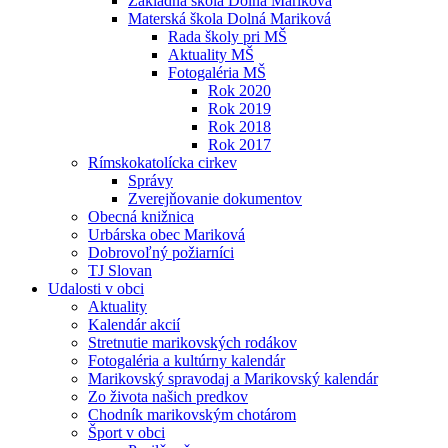
Základná škola Dolná Mariková
Materská škola Dolná Mariková
Rada školy pri MŠ
Aktuality MŠ
Fotogaléria MŠ
Rok 2020
Rok 2019
Rok 2018
Rok 2017
Rímskokatolícka cirkev
Správy
Zverejňovanie dokumentov
Obecná knižnica
Urbárska obec Mariková
Dobrovoľný požiarníci
TJ Slovan
Udalosti v obci
Aktuality
Kalendár akcií
Stretnutie marikovských rodákov
Fotogaléria a kultúrny kalendár
Marikovský spravodaj a Marikovský kalendár
Zo života našich predkov
Chodník marikovským chotárom
Šport v obci