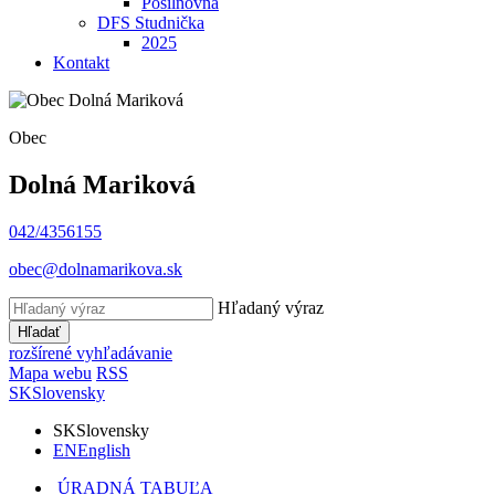
Posilňovňa
DFS Studnička
2025
Kontakt
Obec
Dolná Mariková
042/4356155
obec@dolnamarikova.sk
Hľadaný výraz
Hľadať
rozšírené vyhľadávanie
Mapa webu
RSS
SK
Slovensky
SK
Slovensky
EN
English
ÚRADNÁ TABUĽA