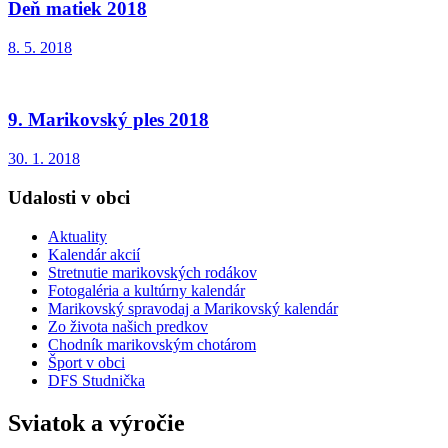
Deň matiek 2018
8. 5. 2018
9. Marikovský ples 2018
30. 1. 2018
Udalosti v obci
Aktuality
Kalendár akcií
Stretnutie marikovských rodákov
Fotogaléria a kultúrny kalendár
Marikovský spravodaj a Marikovský kalendár
Zo života našich predkov
Chodník marikovským chotárom
Šport v obci
DFS Studnička
Sviatok a výročie