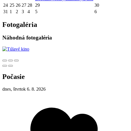
24
25
26
27
28
29
30
31
1
2
3
4
5
6
Fotogaléria
Náhodná fotogaléria
Počasie
dnes, štvrtok 6. 8. 2026