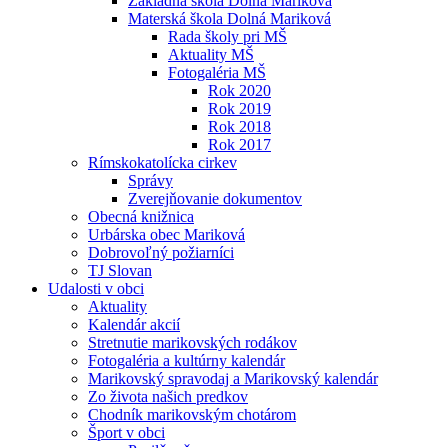
Základná škola Dolná Mariková
Materská škola Dolná Mariková
Rada školy pri MŠ
Aktuality MŠ
Fotogaléria MŠ
Rok 2020
Rok 2019
Rok 2018
Rok 2017
Rímskokatolícka cirkev
Správy
Zverejňovanie dokumentov
Obecná knižnica
Urbárska obec Mariková
Dobrovoľný požiarníci
TJ Slovan
Udalosti v obci
Aktuality
Kalendár akcií
Stretnutie marikovských rodákov
Fotogaléria a kultúrny kalendár
Marikovský spravodaj a Marikovský kalendár
Zo života našich predkov
Chodník marikovským chotárom
Šport v obci