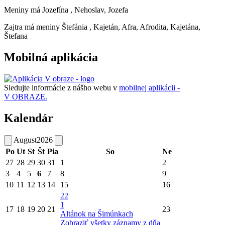
Meniny má
Jozefína
, Nehoslav, Jozefa
Zajtra má meniny
Štefánia
, Kajetán, Afra, Afrodita, Kajetána,
Štefana
Mobilná aplikácia
Sledujte informácie z nášho webu v
mobilnej aplikácii -
V OBRAZE.
Kalendár
August
2026
Po
Ut
St
Št
Pia
So
Ne
27
28
29
30
31
1
2
3
4
5
6
7
8
9
10
11
12
13
14
15
16
22
1
17
18
19
20
21
23
Altánok na Šimúnkach
Zobraziť všetky záznamy z dňa