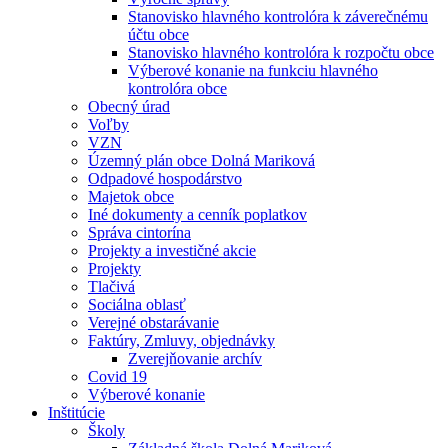
Stanovisko hlavného kontrolóra k záverečnému
účtu obce
Stanovisko hlavného kontrolóra k rozpočtu obce
Výberové konanie na funkciu hlavného
kontrolóra obce
Obecný úrad
Voľby
VZN
Územný plán obce Dolná Mariková
Odpadové hospodárstvo
Majetok obce
Iné dokumenty a cenník poplatkov
Správa cintorína
Projekty a investičné akcie
Projekty
Tlačivá
Sociálna oblasť
Verejné obstarávanie
Faktúry, Zmluvy, objednávky
Zverejňovanie archív
Covid 19
Výberové konanie
Inštitúcie
Školy