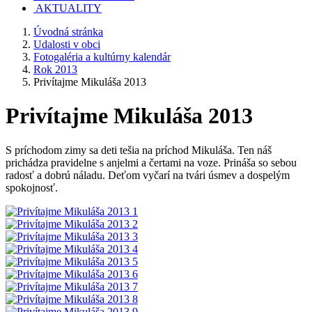
AKTUALITY
Úvodná stránka
Udalosti v obci
Fotogaléria a kultúrny kalendár
Rok 2013
Privítajme Mikuláša 2013
Privítajme Mikuláša 2013
S príchodom zimy sa deti tešia na príchod Mikuláša. Ten náš
prichádza pravidelne s anjelmi a čertami na voze. Prináša so sebou
radosť a dobrú náladu. Deťom vyčarí na tvári úsmev a dospelým
spokojnosť.