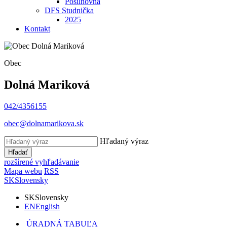
Posilňovňa
DFS Studnička
2025
Kontakt
Obec
Dolná Mariková
042/4356155
obec@dolnamarikova.sk
Hľadaný výraz
Hľadať
rozšírené vyhľadávanie
Mapa webu
RSS
SK
Slovensky
SK
Slovensky
EN
English
ÚRADNÁ TABUĽA