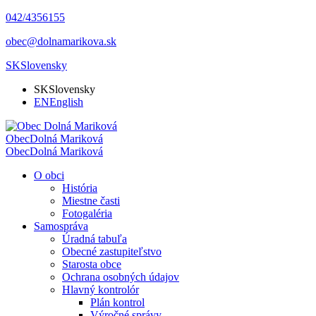
042/4356155
obec@dolnamarikova.sk
SK
Slovensky
SK
Slovensky
EN
English
Obec
Dolná Mariková
Obec
Dolná Mariková
O obci
História
Miestne časti
Fotogaléria
Samospráva
Úradná tabuľa
Obecné zastupiteľstvo
Starosta obce
Ochrana osobných údajov
Hlavný kontrolór
Plán kontrol
Výročné správy