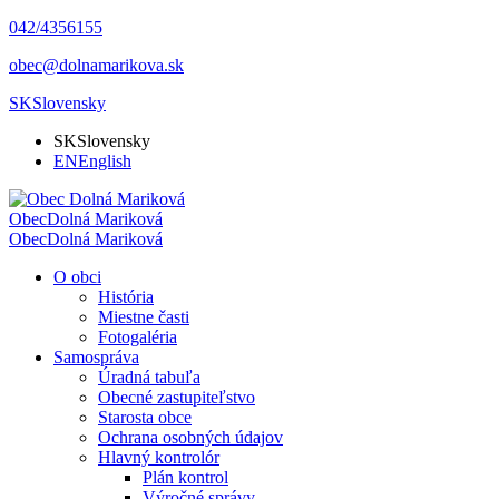
042/4356155
obec@dolnamarikova.sk
SK
Slovensky
SK
Slovensky
EN
English
Obec
Dolná Mariková
Obec
Dolná Mariková
O obci
História
Miestne časti
Fotogaléria
Samospráva
Úradná tabuľa
Obecné zastupiteľstvo
Starosta obce
Ochrana osobných údajov
Hlavný kontrolór
Plán kontrol
Výročné správy