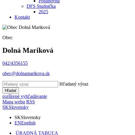
Posilňovňa
DFS Studnička
2025
Kontakt
Obec
Dolná Mariková
042/4356155
obec@dolnamarikova.sk
Hľadaný výraz
Hľadať
rozšírené vyhľadávanie
Mapa webu
RSS
SK
Slovensky
SK
Slovensky
EN
English
ÚRADNÁ TABUĽA