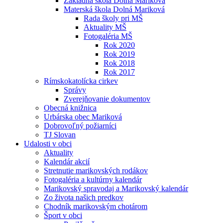
Základná škola Dolná Mariková
Materská škola Dolná Mariková
Rada školy pri MŠ
Aktuality MŠ
Fotogaléria MŠ
Rok 2020
Rok 2019
Rok 2018
Rok 2017
Rímskokatolícka cirkev
Správy
Zverejňovanie dokumentov
Obecná knižnica
Urbárska obec Mariková
Dobrovoľný požiarníci
TJ Slovan
Udalosti v obci
Aktuality
Kalendár akcií
Stretnutie marikovských rodákov
Fotogaléria a kultúrny kalendár
Marikovský spravodaj a Marikovský kalendár
Zo života našich predkov
Chodník marikovským chotárom
Šport v obci