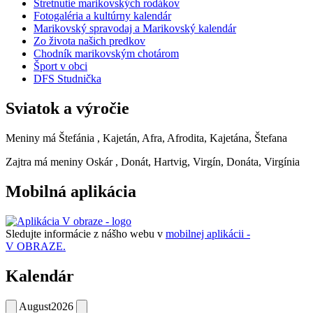
Stretnutie marikovských rodákov
Fotogaléria a kultúrny kalendár
Marikovský spravodaj a Marikovský kalendár
Zo života našich predkov
Chodník marikovským chotárom
Šport v obci
DFS Studnička
Sviatok a výročie
Meniny má
Štefánia
, Kajetán, Afra, Afrodita, Kajetána, Štefana
Zajtra má meniny
Oskár
, Donát, Hartvig, Virgín, Donáta, Virgínia
Mobilná aplikácia
Sledujte informácie z nášho webu v
mobilnej aplikácii -
V OBRAZE.
Kalendár
August
2026