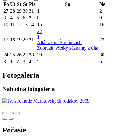
Po
Ut
St
Št
Pia
So
Ne
27
28
29
30
31
1
2
3
4
5
6
7
8
9
10
11
12
13
14
15
16
22
1
17
18
19
20
21
23
Altánok na Šimúnkach
Zobraziť všetky záznamy z dňa
24
25
26
27
28
29
30
31
1
2
3
4
5
6
Fotogaléria
Náhodná fotogaléria
Počasie