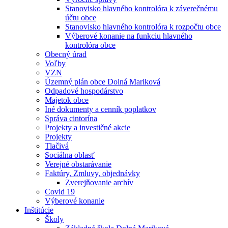
Stanovisko hlavného kontrolóra k záverečnému
účtu obce
Stanovisko hlavného kontrolóra k rozpočtu obce
Výberové konanie na funkciu hlavného
kontrolóra obce
Obecný úrad
Voľby
VZN
Územný plán obce Dolná Mariková
Odpadové hospodárstvo
Majetok obce
Iné dokumenty a cenník poplatkov
Správa cintorína
Projekty a investičné akcie
Projekty
Tlačivá
Sociálna oblasť
Verejné obstarávanie
Faktúry, Zmluvy, objednávky
Zverejňovanie archív
Covid 19
Výberové konanie
Inštitúcie
Školy