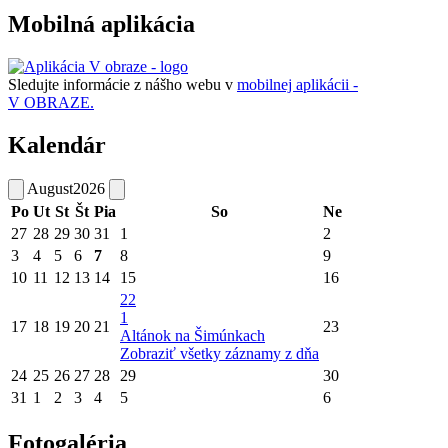
Mobilná aplikácia
Sledujte informácie z nášho webu v
mobilnej aplikácii -
V OBRAZE.
Kalendár
August
2026
Po
Ut
St
Št
Pia
So
Ne
27
28
29
30
31
1
2
3
4
5
6
7
8
9
10
11
12
13
14
15
16
22
1
17
18
19
20
21
23
Altánok na Šimúnkach
Zobraziť všetky záznamy z dňa
24
25
26
27
28
29
30
31
1
2
3
4
5
6
Fotogaléria