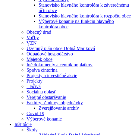
Stanovisko hlavného kontrolóra k záverečnému
účtu obce
Stanovisko hlavného kontrolóra k rozpočtu obce
Výberové konanie na funkciu hlavného
kontrolóra obce
Obecný úrad
Voľby
VZN
Územný plán obce Dolná Mariková
Odpadové hospodárstvo
Majetok obce
Iné dokumenty a cenník poplatkov
Správa cintorína
Projekty a investičné akcie
Projekty
Tlačivá
Sociálna oblasť
Verejné obstarávanie
Faktúry, Zmluvy, objednávky
Zverejňovanie archív
Covid 19
Výberové konanie
Inštitúcie
Školy