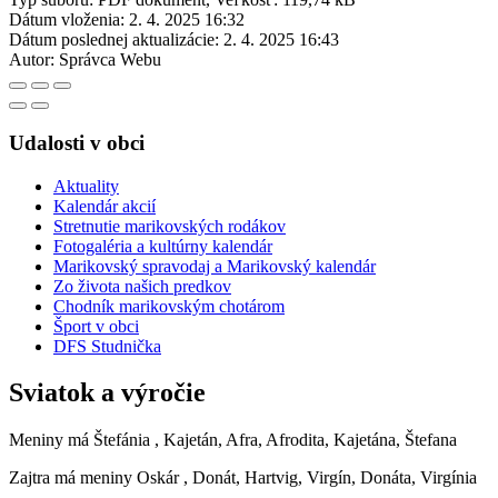
Dátum vloženia:
2. 4. 2025 16:32
Dátum poslednej aktualizácie:
2. 4. 2025 16:43
Autor:
Správca Webu
Udalosti v obci
Aktuality
Kalendár akcií
Stretnutie marikovských rodákov
Fotogaléria a kultúrny kalendár
Marikovský spravodaj a Marikovský kalendár
Zo života našich predkov
Chodník marikovským chotárom
Šport v obci
DFS Studnička
Sviatok a výročie
Meniny má
Štefánia
, Kajetán, Afra, Afrodita, Kajetána, Štefana
Zajtra má meniny
Oskár
, Donát, Hartvig, Virgín, Donáta, Virgínia