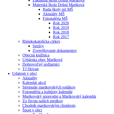
Základná škola Dolná Mariková
Materská škola Dolná Mariková
Rada školy pri MŠ
Aktuality MŠ
Fotogaléria MŠ
Rok 2020
Rok 2019
Rok 2018
Rok 2017
Rímskokatolícka cirkev
Správy
Zverejňovanie dokumentov
Obecná knižnica
Urbárska obec Mariková
Dobrovoľný požiarníci
TJ Slovan
Udalosti v obci
Aktuality
Kalendár akcií
Stretnutie marikovských rodákov
Fotogaléria a kultúrny kalendár
Marikovský spravodaj a Marikovský kalendár
Zo života našich predkov
Chodník marikovským chotárom
Šport v obci