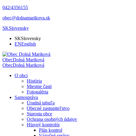
042/4356155
obec@dolnamarikova.sk
SK
Slovensky
SK
Slovensky
EN
English
Obec
Dolná Mariková
Obec
Dolná Mariková
O obci
História
Miestne časti
Fotogaléria
Samospráva
Úradná tabuľa
Obecné zastupiteľstvo
Starosta obce
Ochrana osobných údajov
Hlavný kontrolór
Plán kontrol
Výročné správy