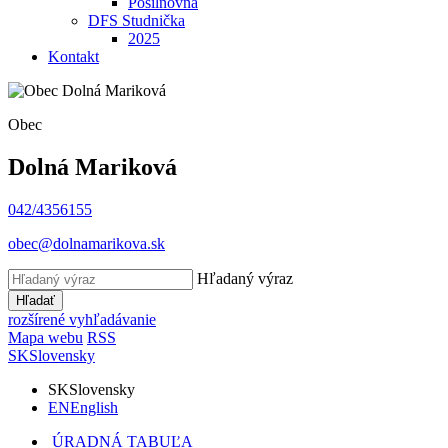
Posilňovňa
DFS Studnička
2025
Kontakt
Obec
Dolná Mariková
042/4356155
obec@dolnamarikova.sk
Hľadaný výraz
Hľadať
rozšírené vyhľadávanie
Mapa webu
RSS
SK
Slovensky
SK
Slovensky
EN
English
ÚRADNÁ TABUĽA