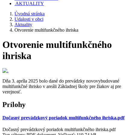
AKTUALITY
Úvodná stránka
Udalosti v obci
Aktuality
Otvorenie multifunkčného ihriska
Otvorenie multifunkčného
ihriska
Dňa 3. apríla 2025 bolo dané do prevádzky novovybudované
multifunkčné ihrisko v areáli Základnej školy pre žiakov aj pre
verejnosť.
Prílohy
Dočasný prevádzkový poriadok multifunkčného ihriska.pdf
Dočasný prevádzkový poriadok multifunkčného ihriska.pdf
Typ súboru: PDF dokument, Veľkosť: 119,74 kB